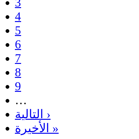
3
4
5
6
7
8
9
…
التالية ›
الأخيرة »