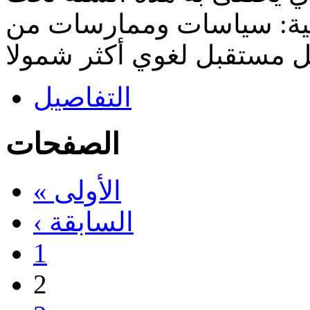
بية: سياسات وممارسات من
التفاصيل
الصفحات
« الأولى
‹ السابقة
1
2