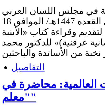
ة في مجلس اللسان العربي
بموريتانيا، صباح السبت غرة ذي القعدة 1447هـ/ الموافق 18
 علمية لتقديم وقراءة كتاب «الأبنية
انية عرفنية)» للدكتور محمد
التفاصيل
ت العالمية: محاضرة في
"معلم"