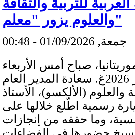
لعربية للتربية والثقافة
والعلوم يزور "معلم"
جمعة, 01/09/2026 - 00:48
يتانيا، صباح أمس الأربعاء
18 رجب 1447هـ/ 07 يناير 2026غ. سعادة المدير العام
ة والعلوم (الألكسو)، الأستاذ
رة رسمية اطّلع خلالها على
ية، وما حققه من إنجازات
ترسيخ حضورها في الفضاءات