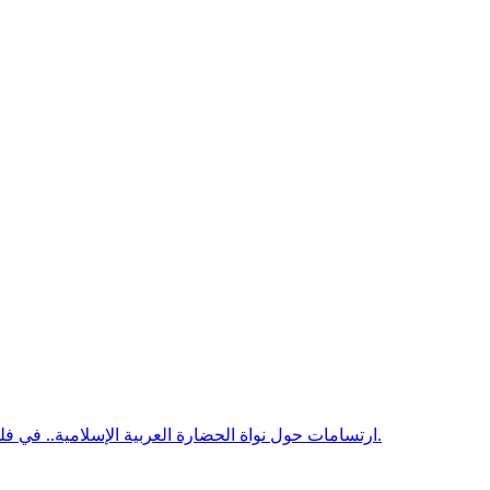
ارتسامات حول نواة الحضارة العربية الإسلامية.. في فلسفة اللغة والفكر/ الدكتور محمد أحظانا. كاتب ومفكر موريتاني.