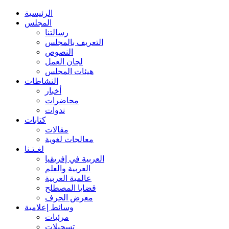
الرئيسية
المجلس
رسالتنا
التعريف بالمجلس
النصوص
لجان العمل
هيئات المجلس
النشاطات
أخبار
محاضرات
ندوات
كتابات
مقالات
معالجات لغوية
لغـتـنا
العربية في إفريقيا
العربية والعلم
عالمية العربية
قضايا المصطلح
معرض الحرف
وسائط إعلامية
مرئيات
تسجيلات