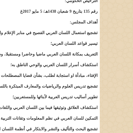
الترخيص الحكومي:
رقم 135 بتاريخ 9 شعبان 1438هـ/ 5 مايو 2017غ
أهداف المجلس:
تشجيع استعمال اللسان العربي الفصيح في منابر الإعلام وا
تيسير قواعد اللسان العربي؛
التعريف بمكانة اللسان العربي ماضيا وحاضرا ومستقبلا، وطني
استكشاف أسرار اللسان العربي والوحي الناطق به؛
الإفتاء، مبادأة او استجابة لطلب، بشأن قضايا المصطلحات تع
تشجيع تدريس العلوم والرياضيات والمعارف المبتكرة باللس
تطوير أساليب تدريس العربية لأبنائها وللمستعربين؛
استكشاف العلائق وتوثيقها فيما بين اللسان العربي واللغات
التمكين للسان العربي في نظم المعلومات وتقانات التربية 
تشجيع البحث والتأليف والنشر والابتكار في أنظمة اللسان ا