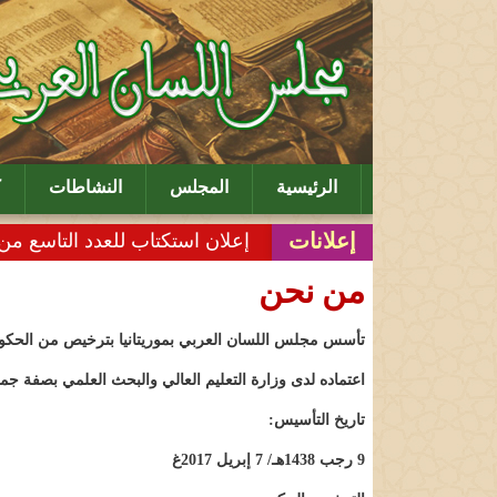
الرئيسية
المجلس
النشاطات
ك
إعلانات
إعلان استكتاب للعدد التاسع من 
من نحن
تأسس مجلس اللسان العربي بموريتانيا بترخيص من الحكومة 
اعتماده لدى وزارة التعليم العالي والبحث العلمي بصفة جمع
تاريخ التأسيس:
9 رجب‏ 1438هـ/ 7 إبريل 2017غ