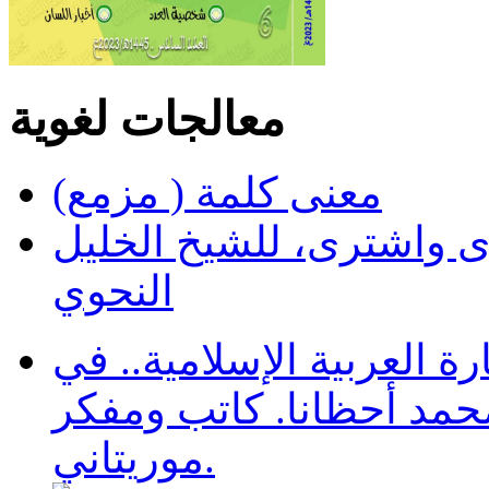
معالجات لغوية
معنى كلمة ( مزمع)
ى واشترى، للشيخ الخليل
النحوي
 العربية الإسلامية.. في
محمد أحظانا. كاتب ومفكر
موريتاني.