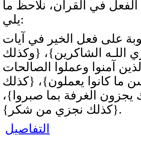
 الفعل في القرآن، نلاحظ ما
يلي:
وبة على فعل الخير في آيات
ي اللـه الشاكرين}، {وكذلك
ين آمنوا وعملوا الصالحات
ن ما كانوا يعملون}، {كذلك
ك يجزون الغرفة بما صبروا}،
{كذلك نجزي من شكر}.
التفاصيل