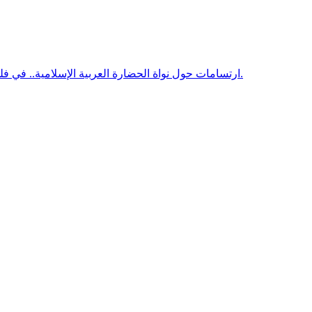
ارتسامات حول نواة الحضارة العربية الإسلامية.. في فلسفة اللغة والفكر/ الدكتور محمد أحظانا. كاتب ومفكر موريتاني.