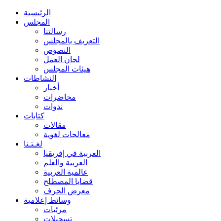
الرئيسية
المجلس
رسالتنا
التعريف بالمجلس
النصوص
لجان العمل
هيئات المجلس
النشاطات
أخبار
محاضرات
ندوات
كتابات
مقالات
معالجات لغوية
لغـتـنا
العربية في إفريقيا
العربية والعلم
عالمية العربية
قضايا المصطلح
معرض الحرف
وسائط إعلامية
مرئيات
تسجيلات